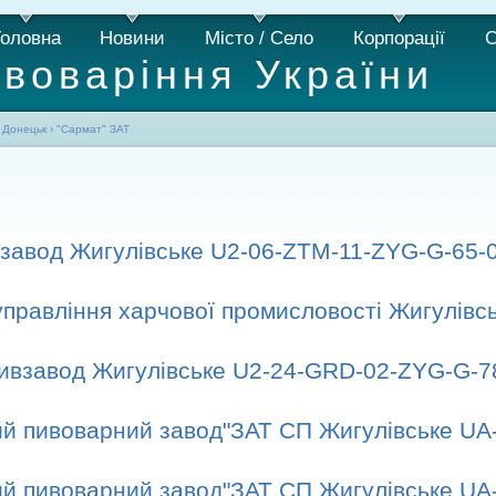
Головна
Новини
Місто / Село
Корпорації
С
ивоваріння України
›
Донецьк
›
"Сармат" ЗАТ
завод Жигулівське U2-06-ZTM-11-ZYG-G-65-
управління харчової промисловості Жигулів
ивзавод Жигулівське U2-24-GRD-02-ZYG-G-7
ий пивоварний завод"ЗАТ СП Жигулівське UA
ий пивоварний завод"ЗАТ СП Жигулівське UA