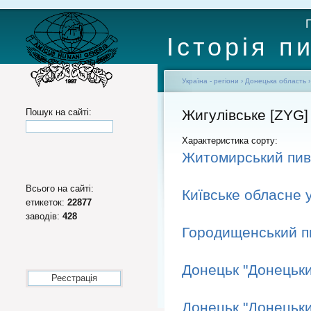
Історія п
Україна - регіони
›
Донецька область
Пошук на сайті:
Жигулівське [ZYG]
Характеристика сорту:
Житомирський пив
Всього на сайті:
Київське обласне 
етикеток:
22877
заводів:
428
Городищенський п
Донецьк "Донецьк
Реєстрація
Донецьк "Донецьк