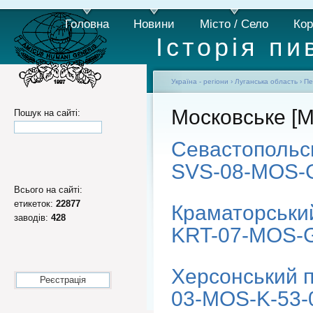
Головна
Новини
Місто / Село
Кор
Історія пи
Україна - регіони
›
Луганська область
›
Пе
Московське [
Пошук на сайті:
Севастопольс
SVS-08-MOS-G
Всього на сайті:
етикеток:
22877
Краматорський
заводів:
428
KRT-07-MOS-G
Херсонський 
Реєстрація
03-MOS-K-53-