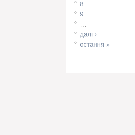
8
9
…
далі ›
остання »