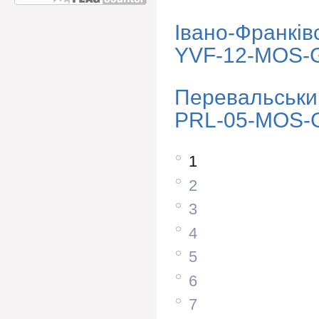
Івано-Франків
YVF-12-MOS-G
Перевальськи
PRL-05-MOS-G
1
2
3
4
5
6
7