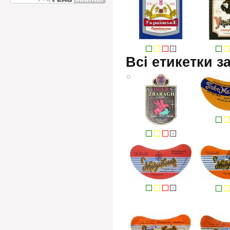
i
Всі етикетки з
i
i