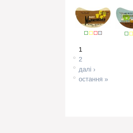
i
1
2
далі ›
остання »