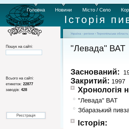
Головна
Новини
Місто / Село
Кор
Історія пи
Україна - регіони
›
Тернопільська область
"Левада" ВАТ
Пошук на сайті:
Заснований:
19
Всього на сайті:
Закритий:
1997
етикеток:
22877
Хронологія н
заводів:
428
"Левада" ВАТ
Збаразький пивз
Реєстрація
Історія: