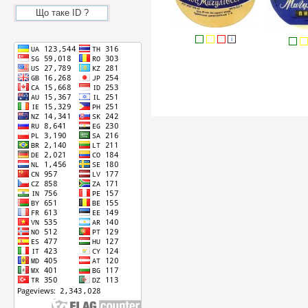
Що таке ID ?
i