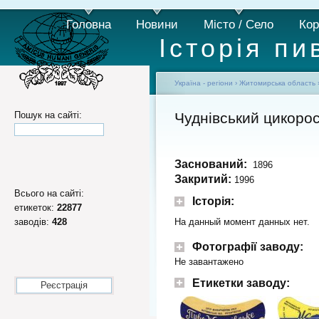
Головна
Новини
Місто / Село
Кор
Історія пи
Україна - регіони
›
Житомирська область
Пошук на сайті:
Чуднівський цикоро
Заснований:
1896
Закритий:
1996
Всього на сайті:
Історія:
етикеток:
22877
заводів:
428
На данный момент данных нет.
Фотографії заводу:
Не завантажено
Етикетки заводу:
Реєстрація