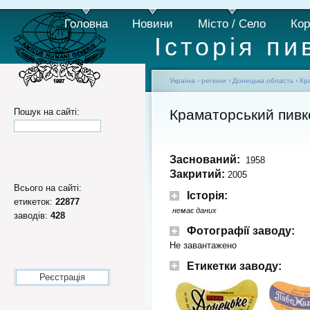
Головна
Новини
Місто / Село
Кор
Історія пи
Україна - регіони
›
Донецька область
›
Кр
Пошук на сайті:
Краматорський пивк
Заснований:
1958
Закритий:
2005
Всього на сайті:
Історія:
етикеток:
22877
немає даних
заводів:
428
Фотографії заводу:
Не завантажено
Етикетки заводу:
Реєстрація