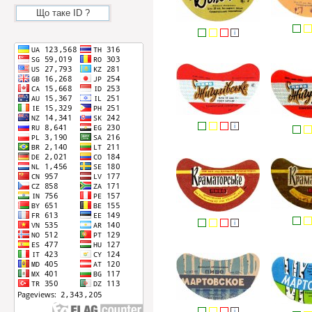
Що таке ID ?
i
i
i
i