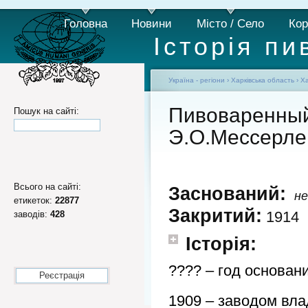
Головна
Новини
Місто / Село
Кор
Історія пи
Україна - регіони
›
Харківська область
›
Ха
Пивоваренный
Пошук на сайті:
Э.О.Мессерле
Всього на сайті:
Заснований:
не
етикеток:
22877
Закритий:
1914
заводів:
428
Історія:
???? – год основан
Реєстрація
1909 – заводом вл