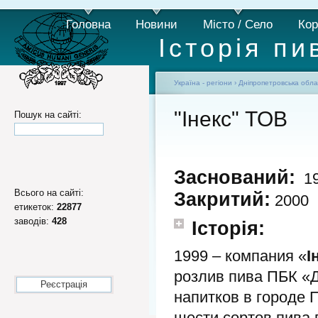
Головна
Новини
Місто / Село
Кор
Історія пи
Україна - регіони
›
Дніпропетровська обла
"Інекс" ТОВ
Пошук на сайті:
Заснований:
19
Всього на сайті:
Закритий:
2000
етикеток:
22877
заводів:
428
Історія:
1999 – компания «
І
розлив пива ПБК «Д
Реєстрація
напитков в городе 
шести сортов пива 