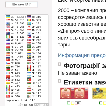
Що таке ID ?
2000 – компания пр
сосредоточившись н
хорошо известна ее
«Дніпро» свою лини
явилось своеобраз
тары.
Информация предо
Фотографії з
Не завантажено
Етикетки зав
i