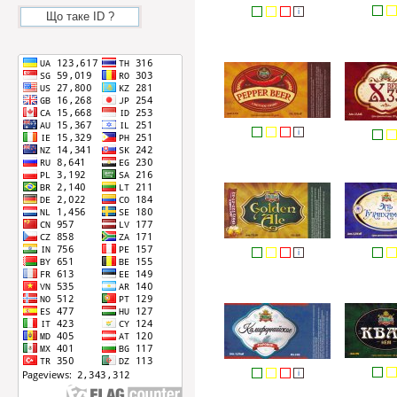
i
Що таке ID ?
i
i
i