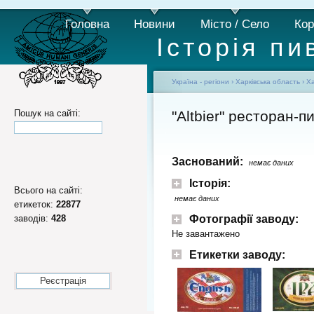
Головна
Новини
Місто / Село
Кор
Історія пи
Україна - регіони
›
Харківська область
›
Ха
Пошук на сайті:
"Altbier" ресторан-п
Заснований:
немає даних
Історія:
Всього на сайті:
немає даних
етикеток:
22877
заводів:
428
Фотографії заводу:
Не завантажено
Етикетки заводу:
Реєстрація