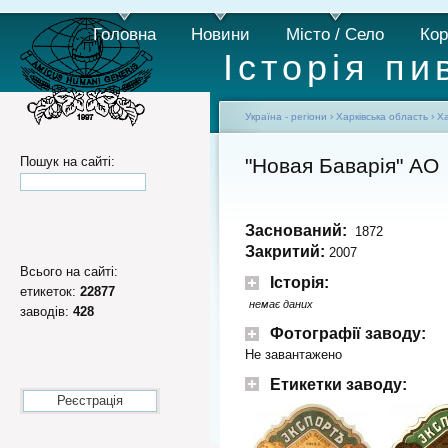
Головна
Новини
Місто / Село
Кор
Історія пи
Україна - регіони
›
Харківська область
›
Ха
Пошук на сайті:
"Новая Баварія" АО
Заснований:
1872
Закритий:
2007
Всього на сайті:
Історія:
етикеток:
22877
немає даних
заводів:
428
Фотографії заводу:
Не завантажено
Етикетки заводу:
Реєстрація