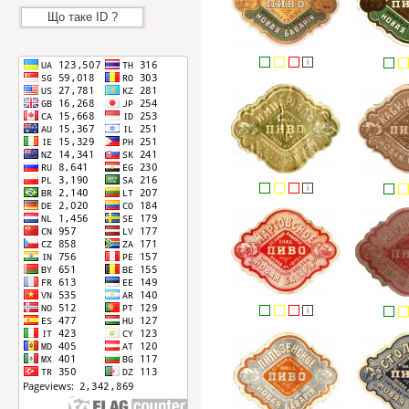
Що таке ID ?
i
i
i