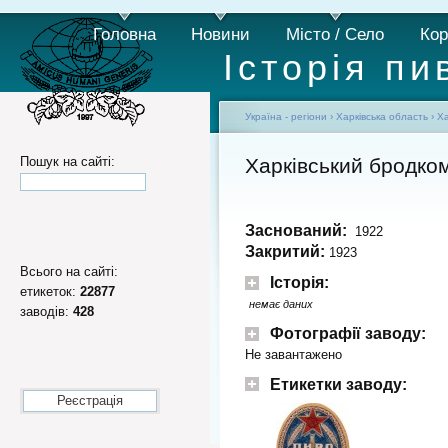
Головна
Новини
Місто / Село
Кор
Історія пи
Україна - регіони
›
Харківська область
›
Ха
Пошук на сайті:
Харківський бродко
Заснований:
1922
Закритий:
1923
Всього на сайті:
Історія:
етикеток:
22877
немає даних
заводів:
428
Фотографії заводу:
Не завантажено
Етикетки заводу:
Реєстрація