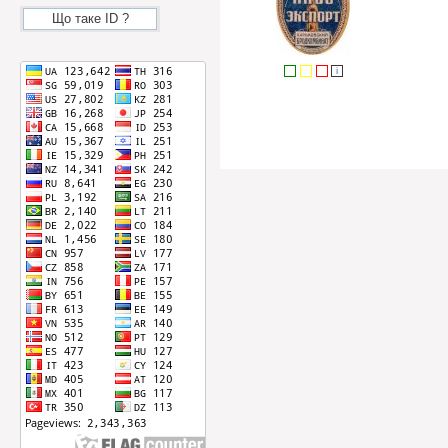
Що таке ID ?
i