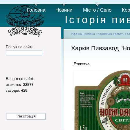
Головна
Новини
Місто / Село
Кор
Історія пи
Україна - регіони
›
Харківська область
›
Ха
Пошук на сайті:
Харків Пивзавод "Но
Етикетка:
Всього на сайті:
етикеток:
22877
заводів:
428
Реєстрація