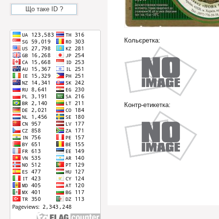
Що таке ID ?
Кольєретка:
Контр-етикетка: