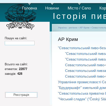
Головна
Новини
Місто / Село
Кор
Історія пи
Україна - регіони
›
АР Крим
›
Севастопол
Пошук на сайті:
АР Крим
"Севастопольський пиво-без
"Севастопольський пивз
"Севастопольський пивз
Всього на сайті:
Севастопольський пиво-
етикеток:
22877
Севастопольський пивз
заводів:
428
Севастопольський пиво-
Управління промисловості С
"Брудершафт" хмельной дом
"Севастопольська приватна 
Реєстрація
"Чеський сладек" ("Český Sl