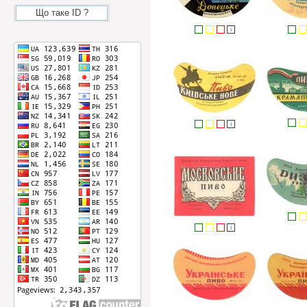
Що таке ID ?
i
i
i