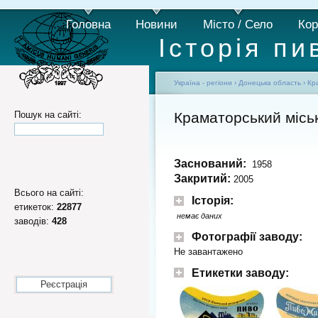
Головна
Новини
Місто / Село
Кор
Історія пи
Україна - регіони
›
Донецька область
›
Кр
Пошук на сайті:
Краматорський місь
Заснований:
1958
Закритий:
2005
Всього на сайті:
Історія:
етикеток:
22877
немає даних
заводів:
428
Фотографії заводу:
Не завантажено
Етикетки заводу:
Реєстрація