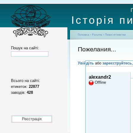
Історія п
Головна
›
Forums
›
Пивні етикетки
Пошук на сайті:
Пожелания...
Увійдіть
або
зареєструйтесь
Втр, 2014-10-21 22:48
alexandr2
Всього на сайті:
Offline
етикеток:
22877
заводів:
428
Реєстрація