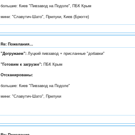
большие: Киев "Пивзавод на Подоле", ПБК Крым
мини: "Славутич-Шато", Прилуки, Киев (Брюгге)
Re: Пожелания...
"Догружаем":
Луцкий пивзавод
+ присланные "добавки"
"Готовим к загрузке":
ПБК Крым
Oтсканированы:
большие: Киев "Пивзавод на Подоле"
мини: "Славутич-Шато", Прилуки
Re: Пожелания...