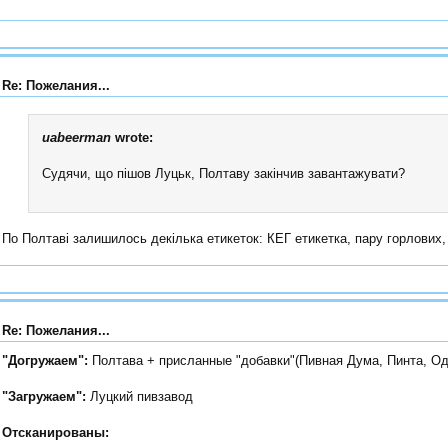
Re: Пожелания...
uabeerman
wrote:
Судячи, що пішов Луцьк, Полтаву закінчив завантажувати?
По Полтаві залишилось декілька етикеток: КЕГ етикетка, пару горлових, 
Re: Пожелания...
"Догружаем":
Полтава + присланные "добавки"(Пивная Дума, Пинта, Од
"Загружаем":
Луцкий пивзавод
Oтсканированы: