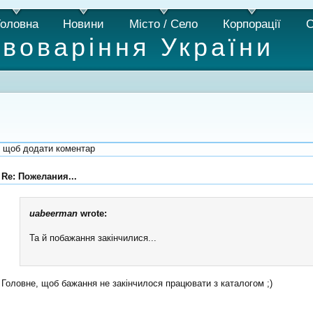
Головна
Новини
Місто / Село
Корпорації
С
ивоваріння України
, щоб додати коментар
Re: Пожелания...
uabeerman
wrote:
Та й побажання закінчилися...
Головне, щоб бажання не закінчилося працювати з каталогом ;)