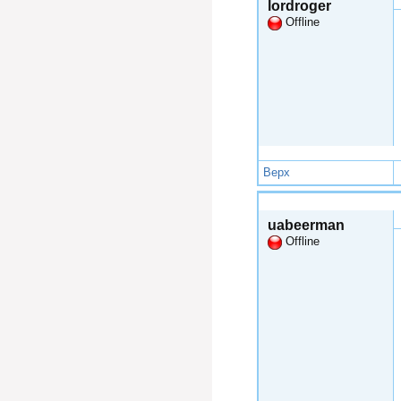
lordroger
Offline
Верх
Чтв, 2015-01-01 15:39
uabeerman
Offline