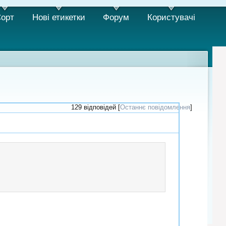
орт
Нові етикетки
Форум
Користувачi
129 відповідей [
Останнє повідомлення
]
#51