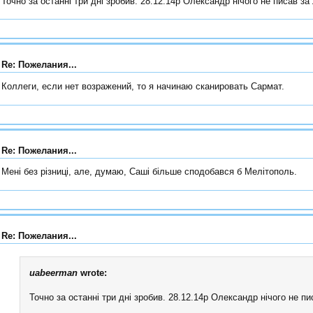
Точно за останні три дні зробив. 28.12.14р Олександр нічого не писав за
Re: Пожелания...
Коллеги, если нет возражений, то я начинаю сканировать Сармат.
Re: Пожелания...
Мені без різниці, але, думаю, Саші більше сподобався б Мелітополь.
Re: Пожелания...
uabeerman
wrote:
Точно за останні три дні зробив. 28.12.14р Олександр нічого не п