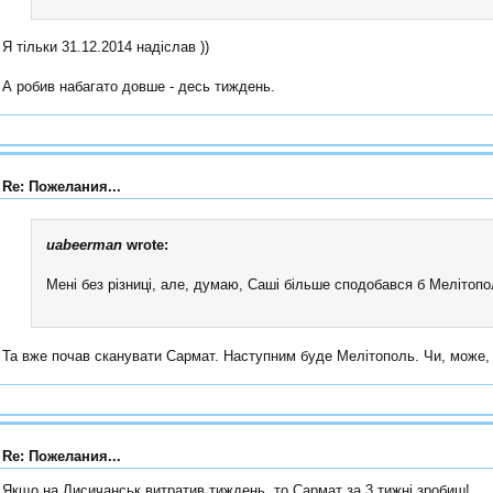
Я тільки 31.12.2014 надіслав ))
А робив набагато довше - десь тиждень.
Re: Пожелания...
uabeerman
wrote:
Мені без різниці, але, думаю, Саші більше сподобався б Мелітопо
Та вже почав сканувати Сармат. Наступним буде Мелітополь. Чи, може, 
Re: Пожелания...
Якщо на Лисичанськ витратив тиждень. то Сармат за 3 тижні зробиш!