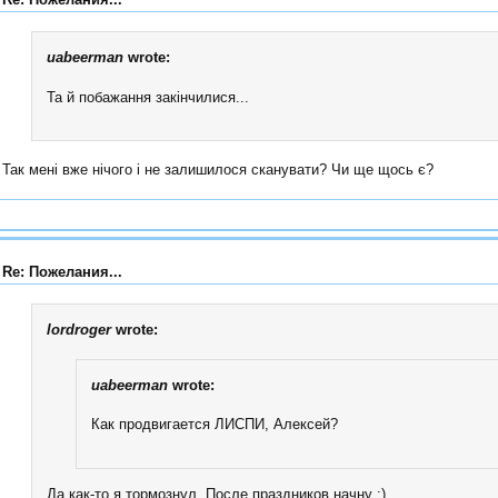
uabeerman
wrote:
Та й побажання закінчилися...
Так мені вже нічого і не залишилося сканувати? Чи ще щось є?
Re: Пожелания...
lordroger
wrote:
uabeerman
wrote:
Как продвигается ЛИСПИ, Алексей?
Да как-то я тормознул. После праздников начну ;)