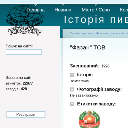
Головна
Новини
Місто / Село
Кор
Історія пи
Україна - регіони
›
Дніпропетровська обла
Пошук на сайті:
"Фазан" ТОВ
Заснований:
1998
Історія:
Всього на сайті:
немає даних
етикеток:
22877
заводів:
428
Фотографії заводу:
Не завантажено
Етикетки заводу:
Реєстрація