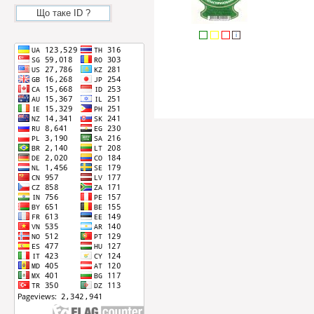
Що таке ID ?
i