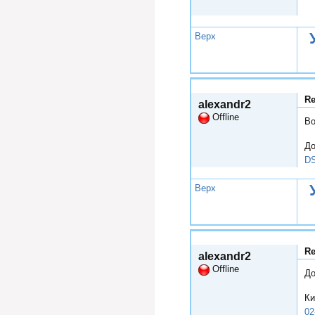
Верх
Чтв, 2013-10-24 23:16
Re
alexandr2
Offline
Во
До
DS
Верх
Чтв, 2013-11-21 00:22
Re
alexandr2
Offline
До
Ки
02