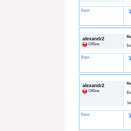
Верх
Чтв, 2013-10-03 22:17
Re
alexandr2
Offline
Бе
Верх
Сбт, 2013-10-05 10:03
Re
alexandr2
Offline
Ва
За
Верх