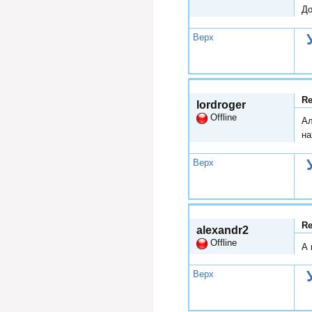
До
Верх
Втр, 2015-01-13 22:54
Re
lordroger
Offline
Ал
на
Верх
Срд, 2015-01-14 23:27
Re
alexandr2
Offline
А 
Верх