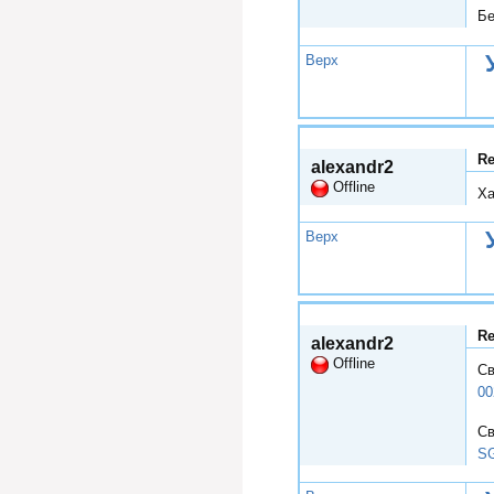
Бе
Верх
Сбт, 2014-02-15 00:56
Re
alexandr2
Offline
Ха
Верх
Сбт, 2014-02-15 10:40
Re
alexandr2
Offline
Св
00
Св
SG