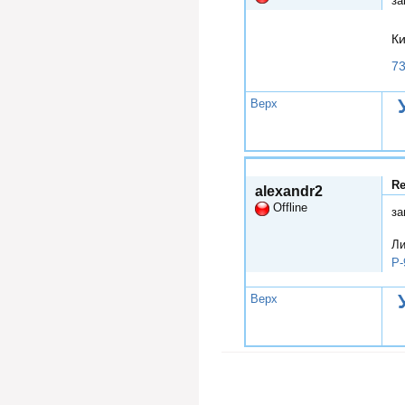
за
Ки
73
Верх
Втр, 2018-03-20 10:01
Re
alexandr2
Offline
за
Ли
P-
Верх