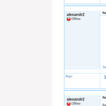
Втр, 2013-09-17 21:46
Re
alexandr2
Offline
З
Верх
Втр, 2013-09-17 23:49
Re
alexandr2
Offline
Бе