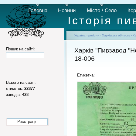
Головна
Новини
Місто / Село
Кор
Історія пи
Україна - регіони
›
Харківська область
›
Ха
Пошук на сайті:
Харків "Пивзавод "
18-006
Етикетка:
Всього на сайті:
етикеток:
22877
заводів:
428
Реєстрація