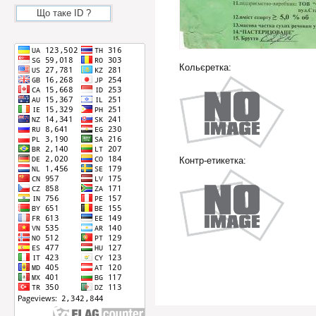
Що таке ID ?
Кольєретка:
Контр-етикетка: