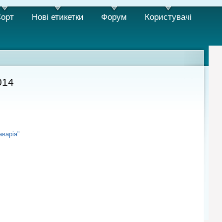
орт
Нові етикетки
Форум
Користувачi
014
аварія"