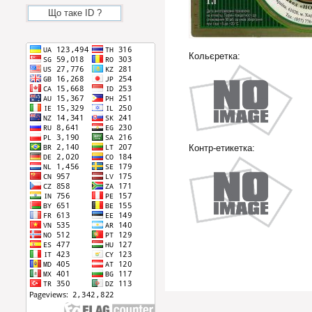
Що таке ID ?
Кольєретка:
Контр-етикетка: