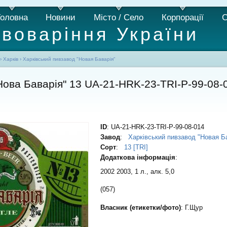
Головна
Новини
Місто / Село
Корпорації
С
ивоваріння України
›
Харків
›
Харківський пивзавод "Новая Баварія"
Нова Баварія" 13 UA-21-HRK-23-TRI-P-99-08-
ID
: UA-21-HRK-23-TRI-P-99-08-014
Завод
:
Харківський пивзавод "Новая Б
Сорт
:
13 [TRI]
Додаткова інформація
:
2002 2003, 1 л., алк. 5,0
(057)
Власник (етикетки/фото)
: Г.Щур