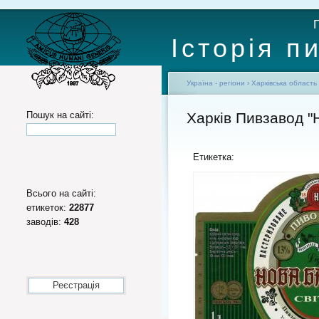
Історія п
Україна - регіони
›
Харківська область
Пошук на сайті:
Харків Пивзавод "
Етикетка:
Всього на сайті:
етикеток:
22877
заводів:
428
Реєстрація