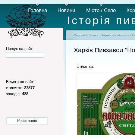
Головна
Новини
Місто / Село
Кор
Історія пи
Україна - регіони
›
Харківська область
›
Ха
Пошук на сайті:
Харків Пивзавод "Но
Етикетка:
Всього на сайті:
етикеток:
22877
заводів:
428
Реєстрація