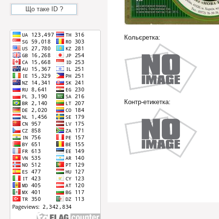
Що таке ID ?
Кольєретка:
Контр-етикетка: