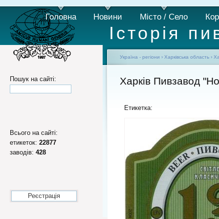
Головна
Новини
Місто / Село
Кор
Історія пи
Україна - регіони
›
Харківська область
›
Ха
Пошук на сайті:
Харків Пивзавод "Но
Етикетка:
Всього на сайті:
етикеток:
22877
заводів:
428
Реєстрація