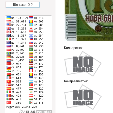
Що таке ID ?
Кольєретка:
Контр-етикетка: