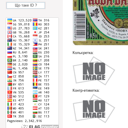
Що таке ID ?
Кольєретка:
Контр-етикетка: