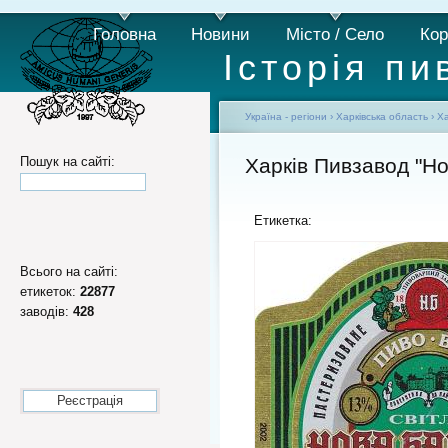
Головна
Новини
Місто / Село
Кор
Історія пи
Україна - регіони
›
Харківська область
›
Ха
Пошук на сайті:
Харків Пивзавод "Но
Етикетка:
Всього на сайті:
етикеток:
22877
заводів:
428
Реєстрація