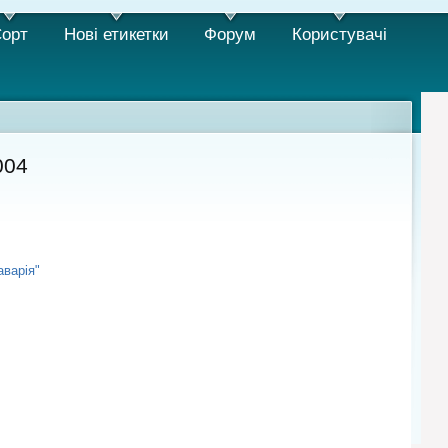
орт
Нові етикетки
Форум
Користувачi
004
аварія"