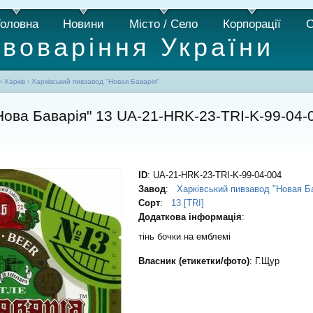
Головна
Новини
Місто / Село
Корпорації
С
ивоваріння України
›
Харків
›
Харківський пивзавод "Новая Баварія"
Нова Баварія" 13 UA-21-HRK-23-TRI-K-99-04-
ID
: UA-21-HRK-23-TRI-K-99-04-004
Завод
:
Харківський пивзавод "Новая Б
Сорт
:
13 [TRI]
Додаткова інформація
:
тінь бочки на емблемі
Власник (етикетки/фото)
: Г.Щур