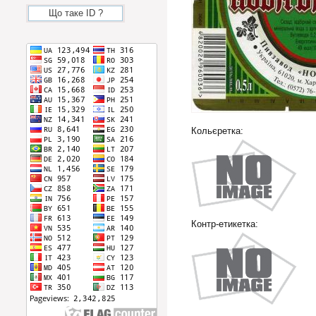
Що таке ID ?
Кольєретка:
Контр-етикетка: