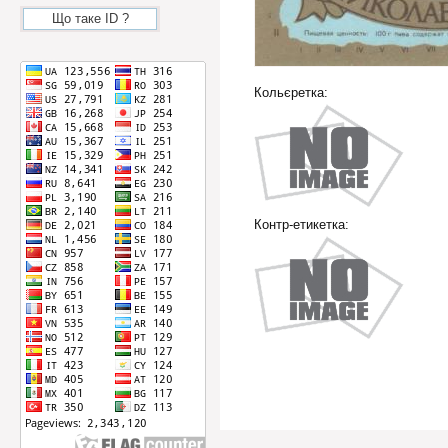
Що таке ID ?
Кольєретка:
Контр-етикетка: