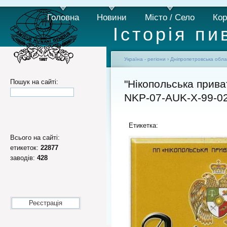
Головна
Новини
Місто / Село
Кор
Історія пи
Україна - регіони
›
Дніпропетровська обла
Пошук на сайті:
"Нікопольська прива
NKP-07-AUK-X-99-0
Етикетка:
Всього на сайті:
етикеток:
22877
заводів:
428
Реєстрація