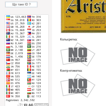
Що таке ID ?
Кольєретка:
Контр-етикетка: