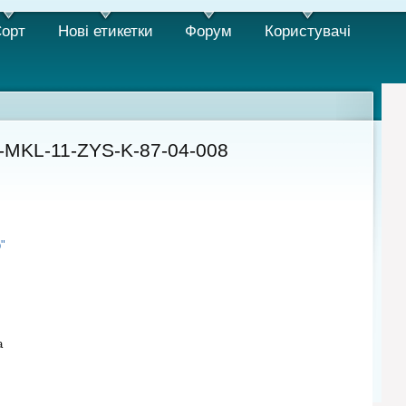
орт
Нові етикетки
Форум
Користувачi
5-MKL-11-ZYS-K-87-04-008
"
а