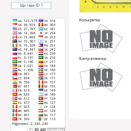
Що таке ID ?
Кольєретка:
Контр-етикетка: