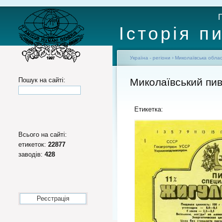
Історія п
Україна - регіони
›
Миколаївська обла
Пошук на сайті:
Миколаївський пив
Етикетка:
Всього на сайті:
етикеток:
22877
заводів:
428
Реєстрація