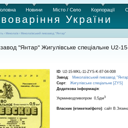
Головна
Новини
Місто / Село
Корпорації
С
ивоваріння України
сть
›
Миколаїв
›
Миколаївський пивзавод "Янтар"
завод "Янтар" Жигулівське спеціальне U2-1
ID
: U2-15-MKL-11-ZYS-K-87-04-008
Завод
:
Миколаївський пивзавод "Янтар
Сорт
:
Жигулівське спеціальне [ZYS]
Додаткова інформація
:
3
Укрминводпивопром 0,5дм
Власник (етикетки/фото)
: сайт В.Зязин