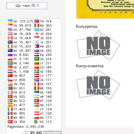
Що таке ID ?
Кольєретка:
Контр-етикетка: