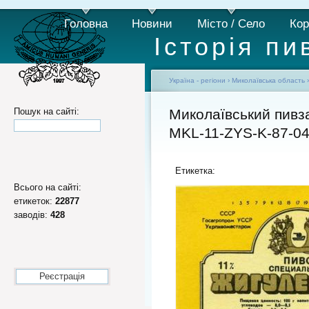
Головна
Новини
Місто / Село
Кор
Історія пи
Україна - регіони
›
Миколаївська область
Пошук на сайті:
Миколаївський пивза
MKL-11-ZYS-K-87-04
Етикетка:
Всього на сайті:
етикеток:
22877
заводів:
428
Реєстрація