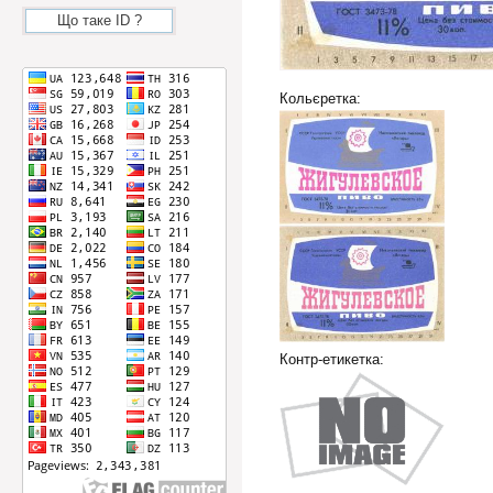
Що таке ID ?
Кольєретка:
Контр-етикетка: