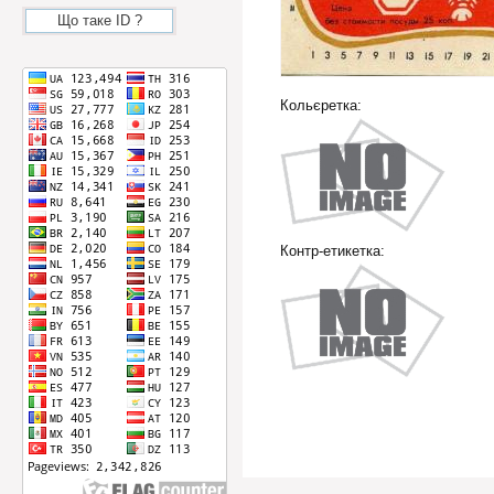
Що таке ID ?
Кольєретка:
Контр-етикетка: