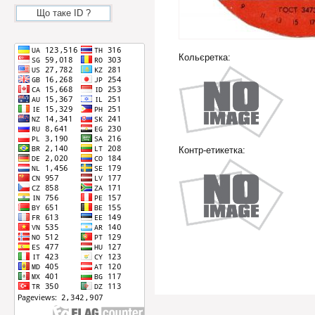
Що таке ID ?
Кольєретка:
Контр-етикетка: