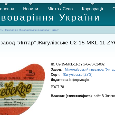
Головна
Новини
Місто / Село
Корпорації
С
ивоваріння України
сть
›
Миколаїв
›
Миколаївський пивзавод "Янтар"
завод "Янтар" Жигулівське U2-15-MKL-11-ZY
ID
: U2-15-MKL-11-ZYG-G-78-02-002
Завод
:
Миколаївський пивзавод "Янтар
Сорт
:
Жигулівське [ZYG]
Додаткова інформація
:
ГОСТ-78
Власник (етикетки/фото)
: сайт В.Зязин