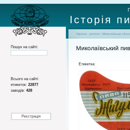
Історія п
Україна - регіони
›
Миколаївська обла
Пошук на сайті:
Миколаївський пив
Етикетка:
Всього на сайті:
етикеток:
22877
заводів:
428
Реєстрація