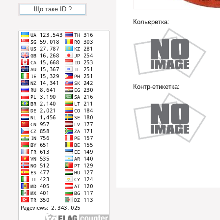
Що таке ID ?
Кольєретка:
Контр-етикетка: