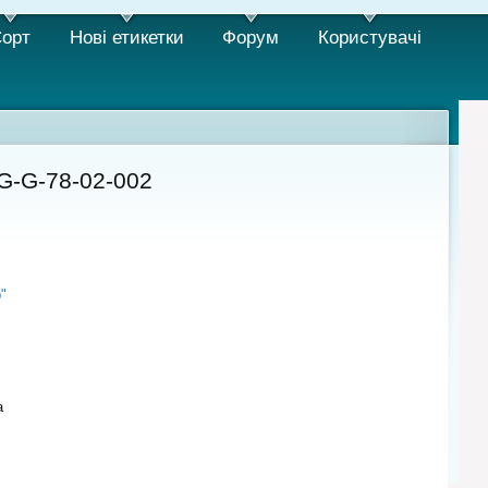
орт
Нові етикетки
Форум
Користувачi
G-G-78-02-002
"
а