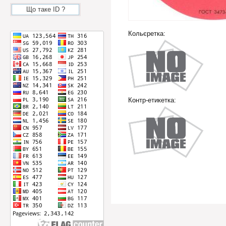
Що таке ID ?
Кольєретка:
Контр-етикетка: