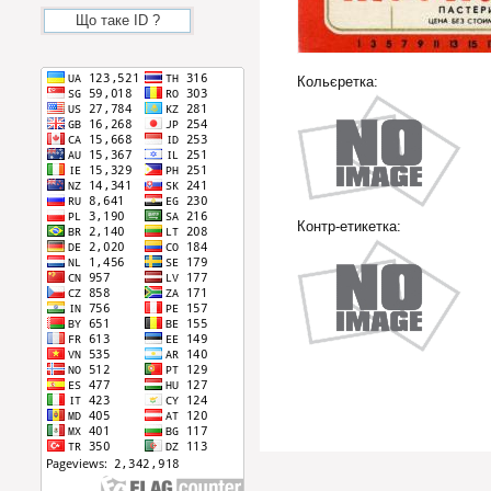
Що таке ID ?
Кольєретка:
Контр-етикетка: