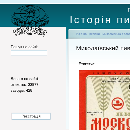
Історія п
Україна - регіони
›
Миколаївська обла
Пошук на сайті:
Миколаївський пи
Етикетка:
Всього на сайті:
етикеток:
22877
заводів:
428
Реєстрація