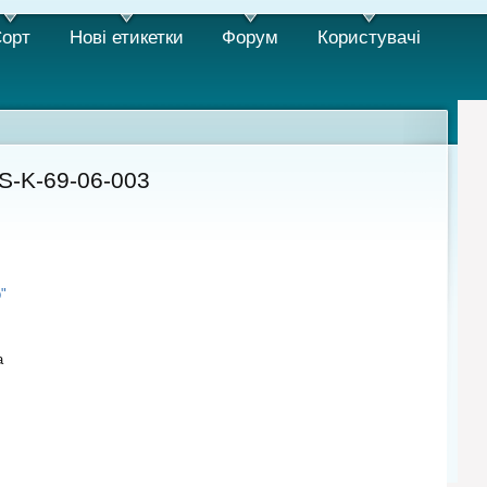
орт
Нові етикетки
Форум
Користувачi
S-K-69-06-003
"
а