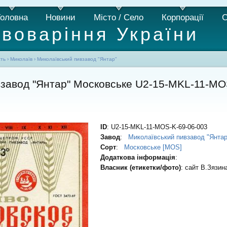
Головна
Новини
Місто / Село
Корпорації
С
ивоваріння України
сть
›
Миколаїв
›
Миколаївський пивзавод "Янтар"
взавод "Янтар" Московське U2-15-MKL-11-MO
ID
: U2-15-MKL-11-MOS-K-69-06-003
Завод
:
Миколаївський пивзавод "Янтар
Сорт
:
Московське [MOS]
Додаткова інформація
:
Власник (етикетки/фото)
: сайт В.Зязин