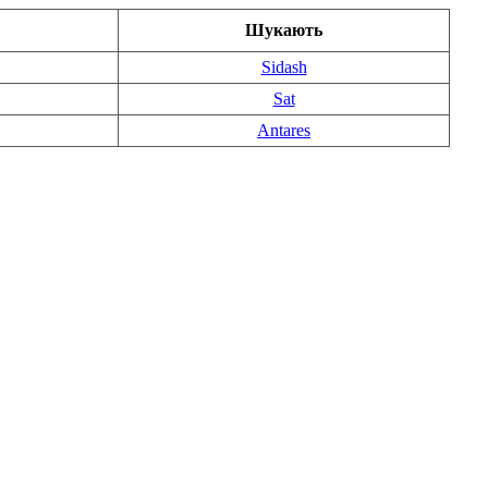
Шукають
Sidash
Sat
Antares